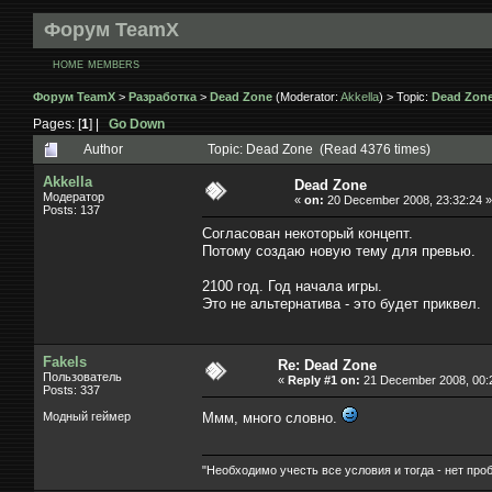
Форум TeamX
HOME
MEMBERS
Форум TeamX
>
Разработка
>
Dead Zone
(Moderator:
Akkella
) > Topic:
Dead Zon
Pages: [
1
] |
Go Down
Author
Topic: Dead Zone (Read 4376 times)
Akkella
Dead Zone
Модератор
«
on:
20 December 2008, 23:32:24 »
Posts: 137
Согласован некоторый концепт.
Потому создаю новую тему для превью.
2100 год. Год начала игры.
Это не альтернатива - это будет приквел.
Fakels
Re: Dead Zone
Пользователь
«
Reply #1 on:
21 December 2008, 00:
Posts: 337
Модный геймер
Ммм, много словно.
"Необходимо учесть все условия и тогда - нет про