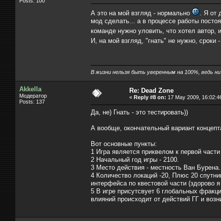
Posts: 100
А это на мой взгляд - нормально
. Я от
мод сделать... а в процессе работы постоя
команде нужно уловить, что хотел автор,
И, на мой взгляд, "гнать" не нужно, сроки
В жизни нельзя быть уверенным на 100%, ведь ни к
Akkella
Re: Dead Zone
Модератор
«
Reply #8 on:
17 May 2009, 16:02:4
Posts: 137
Да, не) Гнать - это тестировать))
А вообще, окончательный вариант концепт
Вот основные пункты:
1 Игра является приквелом к первой части 
2 Начальный год игры - 2100.
3 Место действия - местность Ван Бурена.
4 Количество локаций -20, Плюс 20 спутн
интерфейса по квестовой части (здорово я
5 В игре присутсвует 6 глобальных фрак
влияний происходит от действий ГГ и воз