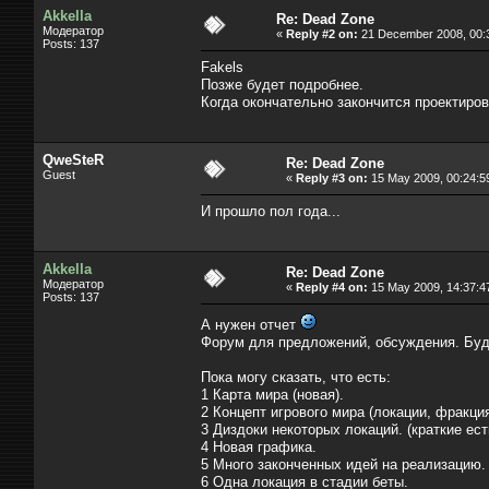
Akkella
Re: Dead Zone
Модератор
«
Reply #2 on:
21 December 2008, 00:
Posts: 137
Fakels
Позже будет подробнее.
Когда окончательно закончится проектиров
QweSteR
Re: Dead Zone
Guest
«
Reply #3 on:
15 May 2009, 00:24:5
И прошло пол года...
Akkella
Re: Dead Zone
Модератор
«
Reply #4 on:
15 May 2009, 14:37:4
Posts: 137
А нужен отчет
Форум для предложений, обсуждения. Буд
Пока могу сказать, что есть:
1 Карта мира (новая).
2 Концепт игрового мира (локации, фракция
3 Диздоки некоторых локаций. (краткие ес
4 Новая графика.
5 Много законченных идей на реализацию.
6 Одна локация в стадии беты.