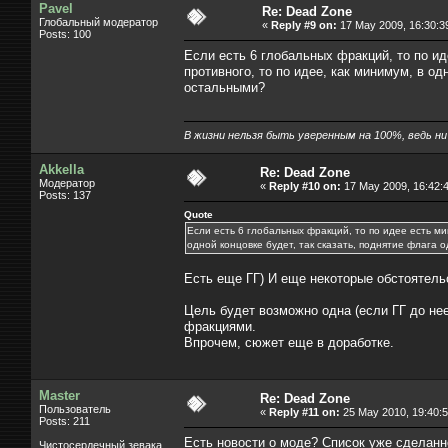
Pavel
Re: Dead Zone
Глобальный модератор
«
Reply #9 on:
17 May 2009, 16:30:3
Posts: 100
Если есть 6 глобальных фракций, то по ид
противного, то по идее, как минимум, в од
остальными?
В жизни нельзя быть уверенным на 100%, ведь ни к
Akkella
Re: Dead Zone
Модератор
«
Reply #10 on:
17 May 2009, 16:42:4
Posts: 137
Quote
Если есть 6 глобальных фракций, то по идее есть ми
одной концовке будет, так сказать, поднятие флага
Есть еще ГГ) И еще некоторые обстоятельс
Цель будет возможно одна (если ГГ до нее
фракциями.
Впрочем, сюжет еще в доработке.
Master
Re: Dead Zone
Пользователь
«
Reply #11 on:
25 May 2010, 19:40:5
Posts: 211
Есть новости о моде? Список уже сделанн
Чистосердечный зевака