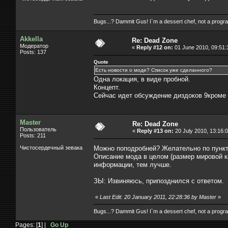
Bugs...? Dammit Gus! I`m a dessert chef, not a prog
Akkella
Re: Dead Zone
Модератор
«
Reply #12 on:
01 June 2010, 09:51:
Posts: 137
Quote
Есть новости о моде? Список уже сделанного?
Одна локация, в виде пробной.
Концепт.
Сейчас идет обсуждение диздоков 9кроме 
Master
Re: Dead Zone
Пользователь
«
Reply #13 on:
20 July 2010, 13:16:0
Posts: 211
Чистосердечный зевака
Можно поподробней? Желательно по пункт
Описание мода в целом (размер мировой к
информации, тем лучше.
ЗЫ: Извиняюсь, припозднился с ответом.
«
Last Edit: 20 January 2011, 22:28:36 by Master
»
Bugs...? Dammit Gus! I`m a dessert chef, not a prog
Pages: [
1
] |
Go Up