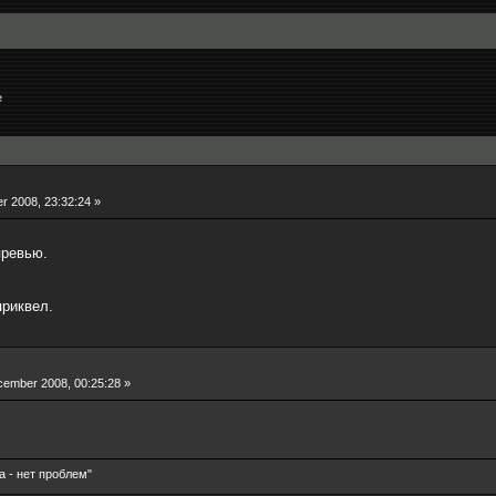
e
 2008, 23:32:24 »
превью.
приквел.
ember 2008, 00:25:28 »
а - нет проблем"