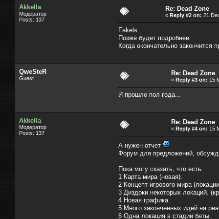
Akkella
Re: Dead Zone
Модератор
«
Reply #2 on:
21 Dec
Posts: 137
Fakels
Позже будет подробнее.
Когда окончательно закончится п
QweSteR
Re: Dead Zone
Guest
«
Reply #3 on:
15 M
И прошло пол года...
Akkella
Re: Dead Zone
Модератор
«
Reply #4 on:
15 M
Posts: 137
А нужен отчет
Форум для предложений, обсужде
Пока могу сказать, что есть:
1 Карта мира (новая).
2 Концепт игрового мира (локации
3 Диздоки некоторых локаций. (к
4 Новая графика.
5 Много законченных идей на ре
6 Одна локация в стадии беты.