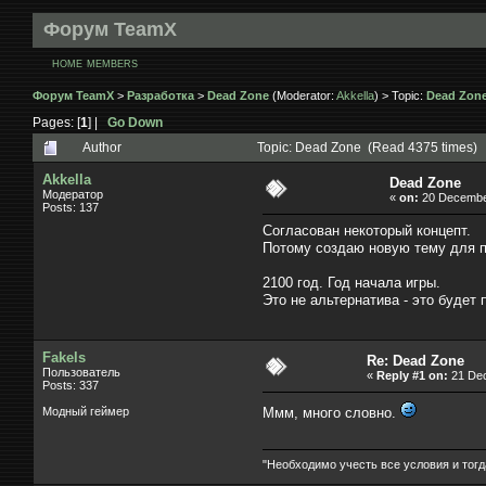
Форум TeamX
HOME
MEMBERS
Форум TeamX
>
Разработка
>
Dead Zone
(Moderator:
Akkella
) > Topic:
Dead Zon
Pages: [
1
] |
Go Down
Author
Topic: Dead Zone (Read 4375 times)
Akkella
Dead Zone
Модератор
«
on:
20 December
Posts: 137
Согласован некоторый концепт.
Потому создаю новую тему для 
2100 год. Год начала игры.
Это не альтернатива - это будет 
Fakels
Re: Dead Zone
Пользователь
«
Reply #1 on:
21 Dec
Posts: 337
Модный геймер
Ммм, много словно.
"Необходимо учесть все условия и тогд