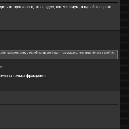
ить от противного, то по идее, как минимум, в одной концовке
дее, как минимум, в одной концовке будет, так сказать, поднятие флага одной из
и.
аничены только фракциями.