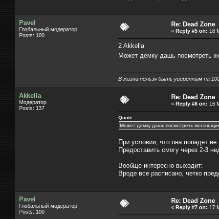
Pavel
Re: Dead Zone
Глобальный модератор
«
Reply #5 on:
16 M
Posts: 100
2 Akkella
Может демку дашь посмотреть ж
В жизни нельзя быть уверенным на 100%
Akkella
Re: Dead Zone
Модератор
«
Reply #6 on:
16 M
Posts: 137
Quote
Может демку дашь посмотреть желающим?
При условии, что она попадет не
Предоставить смогу через 2-3 не
Вообще интересно выходит:
Вроде все расписано, четко предс
Pavel
Re: Dead Zone
Глобальный модератор
«
Reply #7 on:
17 M
Posts: 100