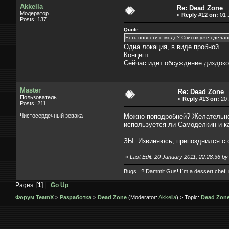
Akkella
Re: Dead Zone
Модератор
«
Reply #12 on:
01 J
Posts: 137
Quote
Есть новости о моде? Список уже сдела
Одна локация, в виде пробной.
Концепт.
Сейчас идет обсуждение диздоко
Master
Re: Dead Zone
Пользователь
«
Reply #13 on:
20 
Posts: 211
Чистосердечный зевака
Можно поподробней? Желательно 
используется ли Самоделкин и к
ЗЫ: Извиняюсь, припозднился с 
«
Last Edit: 20 January 2011, 22:28:36 b
Bugs...? Dammit Gus! I`m a dessert chef,
Pages: [
1
] |
Go Up
Форум TeamX
>
Разработка
>
Dead Zone
(Moderator:
Akkella
) > Topic:
Dead Zon