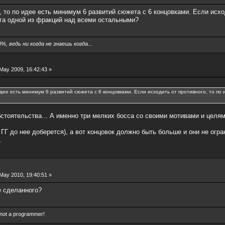
 то по идее есть минимум 6 развитий сюжета с 6 концовками. Если исход
лага одной из фракций над всеми остальными?
, ведь ни когда не знаешь когда...
May 2009, 16:42:43 »
дее есть минимум 6 развитий сюжета с 6 концовками. Если исходить от противного, то по и
стоятельства... А именно три мелких босса со своими мотивами и целям
ГГ до нее доберется), а вот концовок должно быть больше и они не огр
.
May 2010, 19:40:51 »
е сделанного?
 not a programmer!