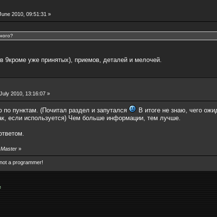
une 2010, 09:51:31 »
нного?
в 9кроме уже принятых), приемов, деталей и мелочей.
July 2010, 13:16:07 »
по пунктам. (Почитал раздел и запутался
В итоге не знаю, чего ож
ак, если используется) Чем больше информации, тем лучше.
ответом.
y Master
»
 not a programmer!
e