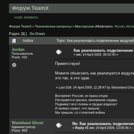
Форум TeamX
HOME
MEMBERS
Форум TeamX
>
Технические вопросы
>
Мастерская
(Moderators:
Mynah
,
Alche
Pages: [
1
] |
Go Down
Author
Topic: Как реализовать подключение модулей
Jordan
Как реализовать подключение
Пользователь
«
on:
24 April 2009, 08:02:43 »
Posts: 416
Приветствую!
Можете объяснить как реализуется модуль
это так, а это эдак.
«
Last Edit: 24 April 2009, 11:28:47 by Wasteland Gho
Воспрянет Россия, из праха отцов
Расправятся крылья, миллионов сердец
Поднимут все головы и грудью вздохнут
И громка скажут, что пришли
Мы пришли, со столетней войны
Wasteland Ghost
Re: Как реализовать подключе
Администратор
«
Reply #1 on:
24 April 2009, 13:05:46 »
Posts: 869