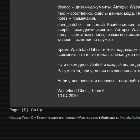
desdoc -- дизайн-документы. Авторы: Waste
mod -- собственно, файлы данных мода. 
notes -- примечания.
save_patcher -- он самый. Крайне сильно 
scripts -- исходники скриптов. Авторы: Wast
story -- сюжетные планы, схемы персонаже
weapon -- заметки по оружию.
Кроме Wasteland Ghost и Sokil над модом 
вспомнить кто и что делал, сейчас уже нер
Ну и последнее. Любой и каждый волен де
Разумеется, при условии сохранения авто
Если у вас появятся вопросы -- пожалуйста
Wasteland Ghost, TeamX
10.04.2010
Pages: [
1
] |
Go Up
Форум TeamX
>
Технические вопросы
>
Мастерская
(Moderators:
Mynah
,
Alche