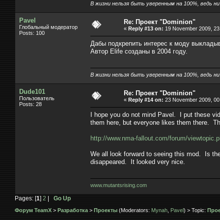
В жизни нельзя быть уверенным на 100%, ведь ни к
Pavel
Re: Проект "Dominion"
Глобальный модератор
«
Reply #13 on:
19 November 2009, 23:
Posts: 100
Дабы подкрепить интерес к моду выклад
Автор Elife созданы в 2004 году.
В жизни нельзя быть уверенным на 100%, ведь ни к
Dude101
Re: Проект "Dominion"
Пользователь
«
Reply #14 on:
23 November 2009, 00:
Posts: 28
I hope you do not mind Pavel. I put these 
them here, but everyone likes them there. T
http://www.nma-fallout.com/forum/viewtopic.
We all look forward to seeing this mod. Is th
disappeared. It looked very nice.
www.mutantsrising.com
Pages: [
1
]
2
|
Go Up
Форум TeamX
>
Разработка
>
Проекты
(Moderators:
Mynah
,
Pavel
) > Topic:
Прое