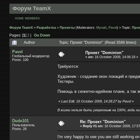
Форум TeamX
HOME
MEMBERS
Форум TeamX
>
Разработка
>
Проекты
(Moderators:
Mynah
,
Pavel
) > Topic:
Прое
Pages: [
1
]
2
|
Go Down
Author
Topic: Проект "Dominion" (Read 3586 times)
Pavel
Проект "Dominion"
Глобальный модератор
«
on:
16 October 2009, 14:06:18 »
Posts: 100
Требуются:
Художник - создание окон локаций и предм
Тестеры.
Помощь в сюжетно-идейном плане, а так ж
«
Last Edit: 16 October 2009, 14:28:27 by Pavel
»
В жизни нельзя быть уверенным на 100%, ведь ни к
Dude101
Re: Проект "Dominion"
Пользователь
«
Reply #1 on:
16 October 2009, 17:57
Posts: 28
I'm very happy to see you are still working on