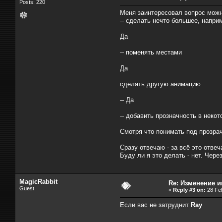
Posts: 220
Меня заинтересовал вопрос можн
-- сделать нечто большее, напри
Да
-- поменять местами
Да
сделать другую анимацию
-- Да
-- добавить прозначность в неко
Смотря что понимать под прозрачн
Сразу отвечаю - за всё это отв
Буду ли я это делать - нет. Чере
MagicRabbit
Re: Изменение 
Guest
«
Reply #3 on:
28 Feb
Если вас не затруднит
Ray