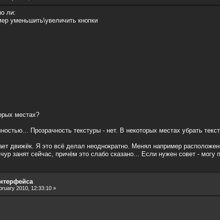
о ли:
мер уменьшить\увеличить кнопки
торых местах?
остью... Прозрачность текстуры - нет. В некоторых местах убрать текст
ечает движёк. Я это всё делал неоднократно. Менял например расположе
зчур занят сейчас, причём это слабо сказано... Если нужен совет - могу 
интерфейса
ruary 2010, 12:33:10 »