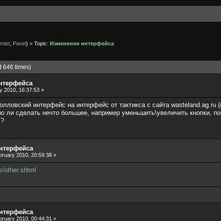
mist
,
Pavel
) > Topic:
Изменение интерфейса
 646 times)
нтерфейса
 2010, 16:37:53 »
овский интерфейс на интерфейс от тактикса с сайта wasteland.ag.ru (н
о ли сделать нечто большее, например уменьшить\увеличить кнопки, п
х?
интерфейса
ruary 2010, 20:59:38 »
s/other.shtml
интерфейса
ruary 2010, 00:44:31 »