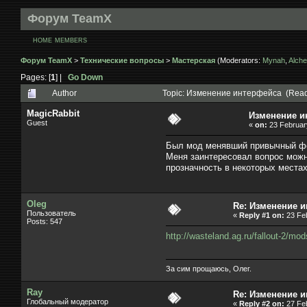
Форум TeamX
HOME
MEMBERS
Форум TeamX
>
Технические вопросы
>
Мастерская
(Moderators:
Mynah
,
Alche
Pages: [
1
] |
Go Down
Author
Topic: Изменение интерфейса (Read
MagicRabbit
Изменение и
Guest
«
on:
23 February
Был мод менявший привычный фолл
Меня заинтересовал вопрос можн
прозначность в некоторых места
Oleg
Re: Изменение 
Пользователь
«
Reply #1 on:
23 Feb
Posts: 547
http://wasteland.ag.ru/fallout-2/mod
За сим прощаюсь, Олег.
Ray
Re: Изменение 
Глобальный модератор
«
Reply #2 on:
27 Feb