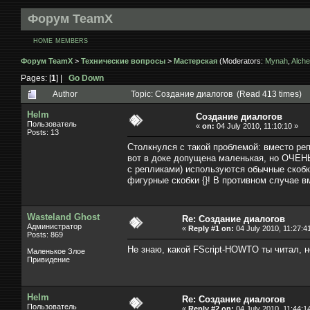
Форум TeamX
HOME
MEMBERS
Форум TeamX
>
Технические вопросы
>
Мастерская
(Moderators:
Mynah
,
Alche
Pages: [
1
] |
Go Down
Author
Topic: Создание диалогов (Read 413 times)
Helm
Создание диалогов
Пользователь
«
on:
04 July 2010, 11:10:10 »
Posts: 13
Столкнулся с такой проблемой: вместо реп
вот в доке допущена маленькая, но ОЧЕНЬ
с репликами) используются обычные скобки
фигурные скобки {}! В противном случае вм
Wasteland Ghost
Re: Создание диалогов
Администратор
«
Reply #1 on:
04 July 2010, 11:27:4
Posts: 869
Не знаю, какой FScript-HOWTO ты читал, но
Маленькое Злое
Привидение
Helm
Re: Создание диалогов
Пользователь
«
Reply #2 on:
04 July 2010, 11:44:1