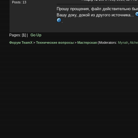
Posts: 13
Прошу прощения, файл действительно был 
Вашу доку, докой из другого источника...
.
Pages: [
1
] |
Go Up
Форум TeamX
>
Технические вопросы
>
Мастерская
(Moderators:
Mynah
,
Alche