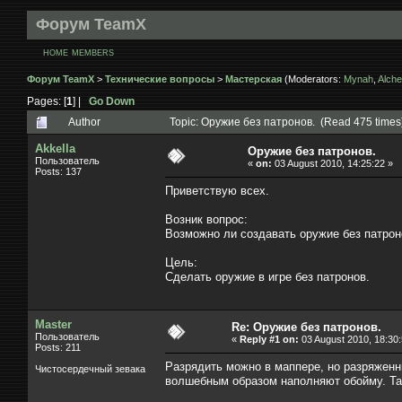
Форум TeamX
HOME
MEMBERS
Форум TeamX
>
Технические вопросы
>
Мастерская
(Moderators:
Mynah
,
Alche
Pages: [
1
] |
Go Down
Author
Topic: Оружие без патронов. (Read 475 times
Akkella
Оружие без патронов.
Пользователь
«
on:
03 August 2010, 14:25:22 »
Posts: 137
Приветствую всех.
Возник вопрос:
Возможно ли создавать оружие без патрон
Цель:
Сделать оружие в игре без патронов.
Master
Re: Оружие без патронов.
Пользователь
«
Reply #1 on:
03 August 2010, 18:30:
Posts: 211
Разрядить можно в маппере, но разряженнн
Чистосердечный зевака
волшебным образом наполняют обойму. Та