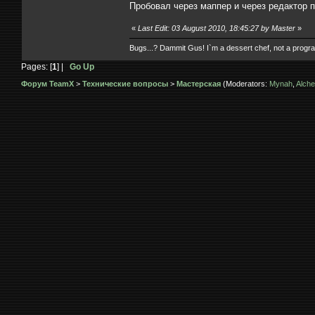
Пробовал через маппер и через редактор п
«
Last Edit: 03 August 2010, 18:45:27 by Master
»
Bugs...? Dammit Gus! I`m a dessert chef, not a prog
Pages: [
1
] |
Go Up
Форум TeamX
>
Технические вопросы
>
Мастерская
(Moderators:
Mynah
,
Alche