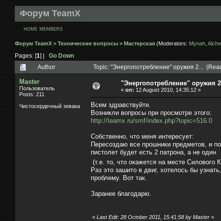
Форум TeamX
HOME
MEMBERS
Форум TeamX
>
Технические вопросы
>
Мастерская
(Moderators:
Mynah
,
Alche
Pages: [
1
] |
Go Down
Author
Topic: "Энергопотребление" оружия 2... (Read
Master
"Энергопотребление" оружия 2.
Пользователь
«
on:
12 August 2010, 14:35:12 »
Posts: 211
Всем здравствуйте.
Чистосердечный зевака
Возникли вопросы при просмотре этого:
http://teamx.ru/smf/index.php?topic=516.0
Собственно, что меня интересует:
Пересоздаю все прошники предметов, и пос
пистолет будет есть 2 патрона, а не один
(т.е. то, что окажется на месте Силового 
Раз это зашито в двиг, хотелось бы узнать
проблему. Вот так.
Заранее благодарю.
«
Last Edit: 28 October 2011, 15:41:58 by Master
»