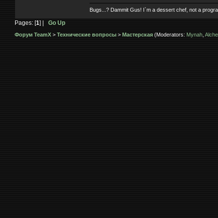
Bugs...? Dammit Gus! I`m a dessert chef, not a prog
Pages: [
1
] |
Go Up
Форум TeamX
>
Технические вопросы
>
Мастерская
(Moderators:
Mynah
,
Alche