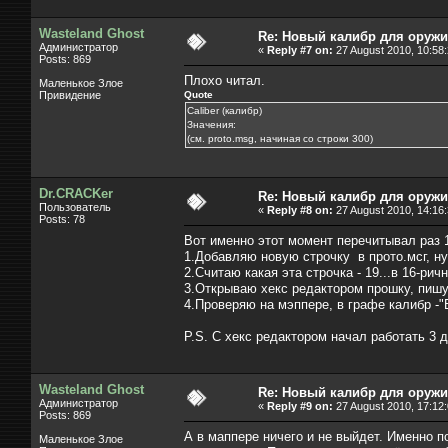
Wasteland Ghost
Re: Новый калибр для оруж
Администратор
«
Reply #7 on:
27 August 2010, 10:58:
Posts: 869
Плохо читал.
Маленькое Злое
Привидение
Quote
Caliber (калибр)
Значения:
(см. proto.msg, начиная со строки 300)
Dr.CRACKer
Re: Новый калибр для оруж
Пользователь
«
Reply #8 on:
27 August 2010, 14:16:
Posts: 78
Вот именно этот момент перечитывал раз 1
1.Добавляю новую строчку в прото.мсг, н
2.Считаю какая эта строчка - 19...в 16-рич
3.Открываю хекс редактором прошку, пишу
4.Проверяю на мэппере, в графе калибр -
P.S. С хекс редактором начал работать 3 
Wasteland Ghost
Re: Новый калибр для оруж
Администратор
«
Reply #9 on:
27 August 2010, 17:12:
Posts: 869
А в маппере ничего и не выйдет. Именно 
Маленькое Злое