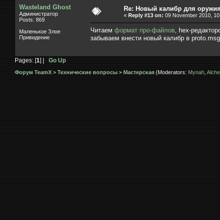
Wasteland Ghost
Re: Новый калибр для оружи
Администратор
«
Reply #13 on:
09 November 2010, 10:
Posts: 869
Читаем
формат про-файлов
, hex-редакто
Маленькое Злое
Привидение
забываем внести новый калибр в proto.msg
Pages: [
1
] |
Go Up
Форум TeamX
>
Технические вопросы
>
Мастерская
(Moderators:
Mynah
,
Alche