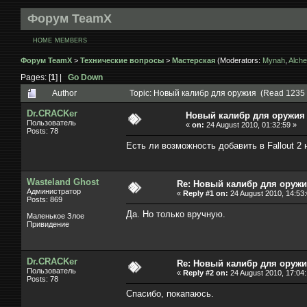
Форум TeamX
HOME
MEMBERS
Форум TeamX
>
Технические вопросы
>
Мастерская
(Moderators:
Mynah
,
Alche
Pages: [
1
] |
Go Down
Author
Topic: Новый калибр для оружия (Read 1235 
Dr.CRACKer
Новый калибр для оружия
Пользователь
«
on:
24 August 2010, 01:32:59 »
Posts: 78
Есть ли возможность добавить в Fallout 2
Wasteland Ghost
Re: Новый калибр для оруж
Администратор
«
Reply #1 on:
24 August 2010, 14:53:
Posts: 869
Да. Но только вручную.
Маленькое Злое
Привидение
Dr.CRACKer
Re: Новый калибр для оруж
Пользователь
«
Reply #2 on:
24 August 2010, 17:04:
Posts: 78
Спасибо, покапаюсь.