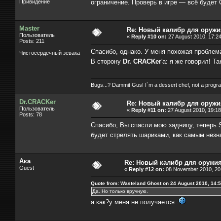
Привидение
ограничение. Проверь в игре — всё будет 
Master
Re: Новый калибр для оружи
Пользователь
«
Reply #10 on:
27 August 2010, 17:24
Posts: 211
Спасибо, однако. У меня похожая проблема
Чистосердечный зевака
В сторону
Dr. CRACKer
'a: я же говорил! Та
Bugs...? Dammit Gus! I`m a dessert chef, not a prog
Dr.CRACKer
Re: Новый калибр для оружи
Пользователь
«
Reply #11 on:
27 August 2010, 19:18
Posts: 78
Спасибо, Вы спасли мою задницу, теперь Sp
будет стрелять шариками, как самым нез
Ака
Re: Новый калибр для оружи
Guest
«
Reply #12 on:
08 November 2010, 20:
Quote from: Wasteland Ghost on 24 August 2010, 14:
Да. Но только вручную.
а как?у меня не получается :