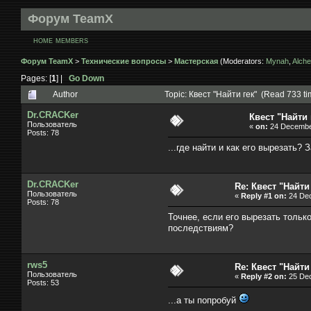
Форум TeamX
HOME
MEMBERS
Форум TeamX
>
Технические вопросы
>
Мастерская
(Moderators:
Mynah
,
Alche
Pages: [
1
] |
Go Down
Author
Topic: Квест "Найти гек" (Read 733 ti
Dr.CRACKer
Квест "Найти 
Пользователь
«
on:
24 December
Posts: 78
...где найти и как его вырезать? 
Dr.CRACKer
Re: Квест "Найти
Пользователь
«
Reply #1 on:
24 Dec
Posts: 78
Точнее, если его вырезать только
последствиям?
rws5
Re: Квест "Найти
Пользователь
«
Reply #2 on:
25 Dec
Posts: 53
...а ты попробуй