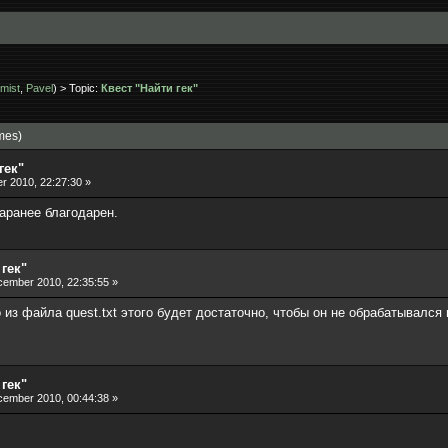
mist
,
Pavel
) > Topic:
Квест "Найти гек"
mes)
гек"
 2010, 22:27:30 »
Заранее благодарен.
 гек"
ember 2010, 22:35:55 »
 из файла quest.txt этого будет достаточно, чтобы он не обрабатывался
 гек"
ember 2010, 00:44:38 »