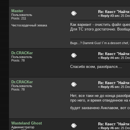
Master
Re: Квест "Найти
Пользователь
«
Reply #3 on:
25 Dec
Posts: 211
Как вариант - очистить файл ques
Чистосердечный зевака
Для ТС этого достаточно. Вообще
Bugs...? Dammit Gus! I`m a dessert chef,
Dr.CRACKer
Re: Квест "Найти
Пользователь
«
Reply #4 on:
25 Dec
Posts: 78
Спасибо всем, разобрался....
Dr.CRACKer
Re: Квест "Найти
Пользователь
«
Reply #5 on:
25 Dec
Posts: 78
Нет, все таки не до конца разобр
про него, и время отведенное на 
будет захвачено Анклавом, вот 
Wasteland Ghost
Re: Квест "Найти
Администратор
«
Reply #6 on:
25 Dec