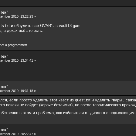
 гек"
ember 2010, 13:22:23 »
ts.txt и обнулить все GVAR'ы в vault13.gam.
, в доках всё это есть.
 not a programmer!
 гек"
ember 2010, 13:34:41 »
 гек"
ember 2010, 19:31:18 »
ался, если просто удалить этот квест из quest.txt и удалить гвары , связ
его поиски не пойдет (короче безлимит), но после теоритического прохо
собственно в этом и проблема, как избавиться от диалога с подыхающи
 гек"
ember 2010, 20:22:47 »