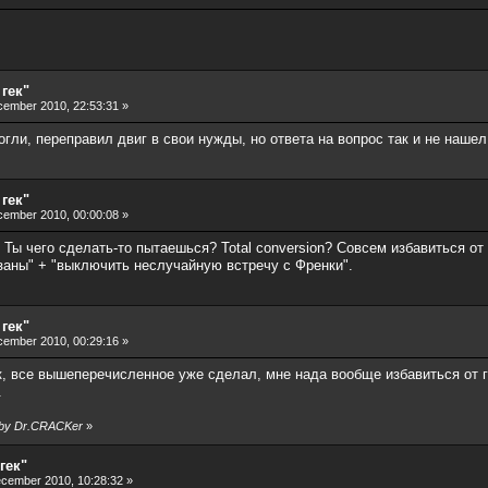
 гек"
ember 2010, 22:53:31 »
ли, переправил двиг в свои нужды, но ответа на вопрос так и не нашел.
 гек"
ember 2010, 00:00:08 »
 Ты чего сделать-то пытаешься? Total conversion? Совсем избавиться о
азаны" + "выключить неслучайную встречу с Френки".
 гек"
ember 2010, 00:29:16 »
 все вышеперечисленное уже сделал, мне нада вообще избавиться от гл
.
0 by Dr.CRACKer
»
гек"
cember 2010, 10:28:32 »