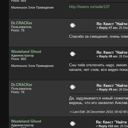
Posts: 869
http://teamx.ru/node/137
Маленькое Злое Привидение
Dr.CRACKer
Re: Квест "Найти
Пользователь
«
Reply #7 on:
25 Dec
Posts: 78
Спасибо за смещения, очень помог
Wasteland Ghost
Re: Квест "Найти
Администратор
«
Reply #8 on:
26 Dec
Posts: 869
Сны тебе отключить надо, емнип.
Маленькое Злое Привидение
начале, нет снов, все видео пок
Dr.CRACKer
Re: Квест "Найти
Пользователь
«
Reply #9 on:
26 Dec
Posts: 78
Да, задумывается новый сюжетик,
видешь, что его захватил Анклав
«
Last Edit: 26 December 2010, 00:42:4
Wasteland Ghost
Re: Квест "Найти 
Администратор
«
Reply #10 on:
26 De