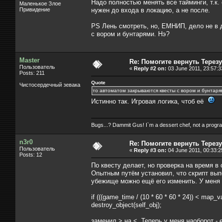
Надо полностью менять все тайминги, т.к. о
Маленькое Злое
Привидение
нужен до входа в локацию, а не после.
PS Лень смотреть, но, ЕМНИП, дело не в д
с вором и бунтарями. Нэ?
Master
Re: Помогите вернуть Терезу
Пользователь
«
Reply #2 on:
03 June 2011, 23:57:3
Posts: 211
Quote
Чистосердечный зевака
то автоматом закрываются квесты с вором и бунтаря
Истинно так. Игровая логика, чтоб её
Bugs...? Dammit Gus! I`m a dessert chef, not a prog
n3r0
Re: Помогите вернуть Терезу
Пользователь
«
Reply #3 on:
04 June 2011, 00:33:2
Posts: 12
По квесту делает, но проверка на время в
Опытным путём установил, что скрипт выпо
убежище можно ещё его изменить. У меня 
if (((game_time / (10 * 60 * 60 * 24)) < map_va
destroy_object(self_obj);
заменил > на <. Теперь у меня наоборот - е