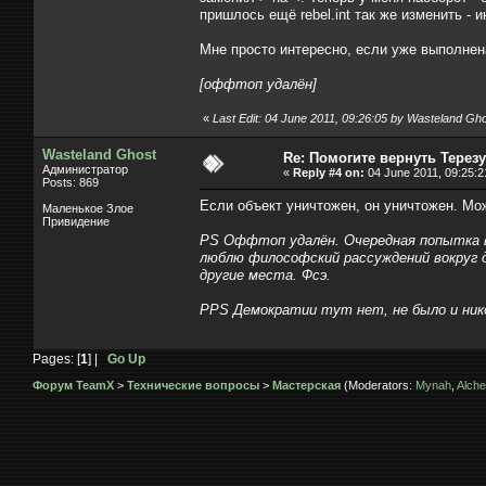
пришлось ещё rebel.int так же изменить - 
Мне просто интересно, если уже выполнена 
[оффтоп удалён]
«
Last Edit: 04 June 2011, 09:26:05 by Wasteland Gh
Wasteland Ghost
Re: Помогите вернуть Терезу
Администратор
«
Reply #4 on:
04 June 2011, 09:25:2
Posts: 869
Если объект уничтожен, он уничтожен. Мож
Маленькое Злое
Привидение
PS Оффтоп удалён. Очередная попытка в
люблю философский рассуждений вокруг д
другие места. Фсэ.
PPS Демократии тут нет, не было и нико
Pages: [
1
] |
Go Up
Форум TeamX
>
Технические вопросы
>
Мастерская
(Moderators:
Mynah
,
Alche