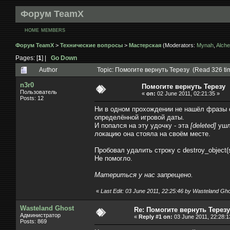
Форум TeamX
HOME
MEMBERS
Форум TeamX
>
Технические вопросы
>
Мастерская
(Moderators:
Mynah
,
Alche
Pages: [
1
] |
Go Down
Author
Topic: Помогите вернуть Терезу (Read 326 ti
n3r0
Помогите вернуть Терезу
Пользователь
«
on:
02 June 2011, 02:21:35 »
Posts: 12
Ни в одном прохождении не нашёл фразы о
определённой игровой даты.
И попался на эту удочку - эта
[deleted]
ушла
локацию она стояла на своём месте.
Пробовал удалить строку с destroy_object(s
Не помогло.
Материться у нас запрещено.
«
Last Edit: 03 June 2011, 22:25:46 by Wasteland Gh
Wasteland Ghost
Re: Помогите вернуть Терезу
Администратор
«
Reply #1 on:
03 June 2011, 22:28:1
Posts: 869