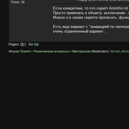
Posts: 18
Если конкретнее, то это скрипт Animfrvr.int
Просто привязать к объекту. исключение -
Можно и в своем скрипте прописать, функц
Есть еще вариант с "анимацией по палитре
очень ограниченный вариант...
Pages: [
1
] |
Go Up
Форум TeamX
>
Технические вопросы
>
Мастерская
(Moderators:
Mynah
,
Alche