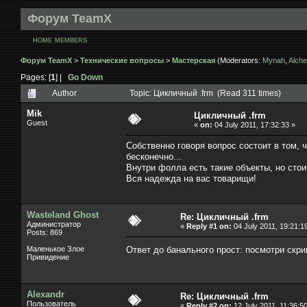
Форум TeamX
HOME
MEMBERS
Форум TeamX
>
Технические вопросы
>
Мастерская
(Moderators:
Mynah
,
Alche
Pages: [
1
] |
Go Down
Author
Topic: Цикличный .frm (Read 311 times)
Mik
Цикличный .frm
Guest
«
on:
04 July 2011, 17:32:33 »
Собственно говоря вопрос состоит в том, ч
бесконечно...
Внутри фолла есть такие объекты, но стои
Вся надежда на вас товарищи!
Wasteland Ghost
Re: Цикличный .frm
Администратор
«
Reply #1 on:
04 July 2011, 19:21:1
Posts: 869
Маленькое Злое
Ответ до банального прост: посмотри скри
Привидение
Alexandr
Re: Цикличный .frm
Пользователь
«
Reply #2 on:
12 July 2011, 11:36:50