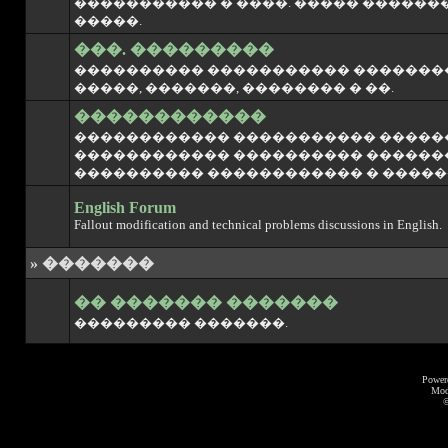
����������� � ����. ����� �������
�����.
���. ���������
���������� ����������� �������
�����, �������, �������� � ��.
������������
������������ ����������� �����
������������ ���������� ������� Fal
���������� ������������ � �����
English Forum
Fallout modification and technical problems discussions in English.
» �������
�� ������� �������
��������� �������.
Power
Mod
©