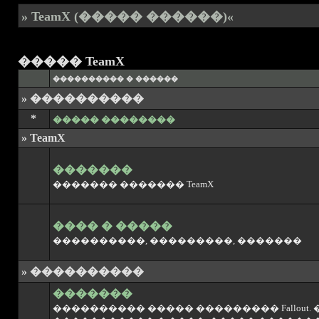
» TeamX (����� ������)«
����� TeamX
���������� � ������
» ����������
*
����� ��������
» TeamX
�������
������� ������� TeamX
���� � �����
����������, ���������, �������
» ����������
�������
���������� ����� ��������� Fallout. 