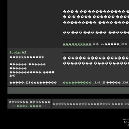
��� � �� ���������� 
� �.� ���� ������ ��
���������. ���� ����
�� ��� ��� ���. �����
����������
: 8:06 - 25 �����, 2008
Jordan 63
������������
� ����� ����� ������
�������� ����������.
������: ������,
������
�����������:
����
2007
�����:
228
���������
����������
: 19:46 - 25 �����, 2008
������� �� �����
������������ �������� ���� �
<< ����.
����. >>
Power
Mod
©