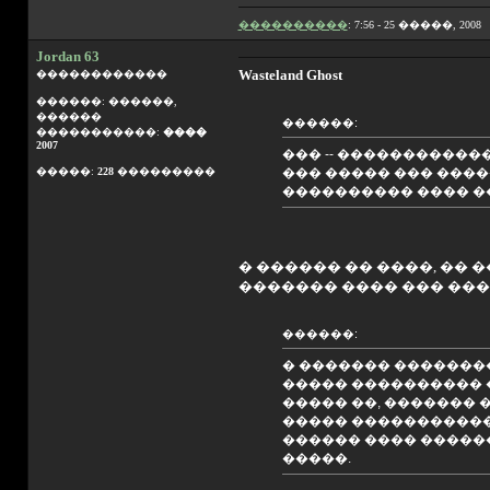
����������
: 7:56 - 25 �����, 2008
Jordan 63
Wasteland Ghost
������������
������: ������,
������
������:
�����������:
����
2007
��� -- �����������
�����:
228
���������
��� ����� ��� ����
���������� ���� ��
� ������ �� ����, ��
������� ���� ��� ��� 
������:
� ������� ��������
����� ���������� 
����� ��, ������� 
����� �����������
������ ���� �����
�����.