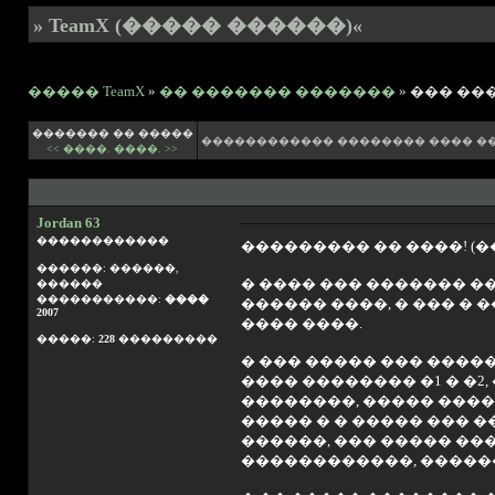
» TeamX (����� ������)«
����� TeamX
»
�� ������� �������
» ��� ��
������� �� �����
������������ �������� ���� �
<< ����.
����. >>
Jordan 63
������������
��������� �� ����! (�� 
������: ������,
� ���� ��� ������� �
������
�����������:
����
������ ����, � ��� � 
2007
���� ����.
�����:
228
���������
� ��� ����� ��� �����
���� �������� �1 � �2
��������, ����� ����
����� � � ����� ��� ��
������, ��� ����� ��
������������, ������