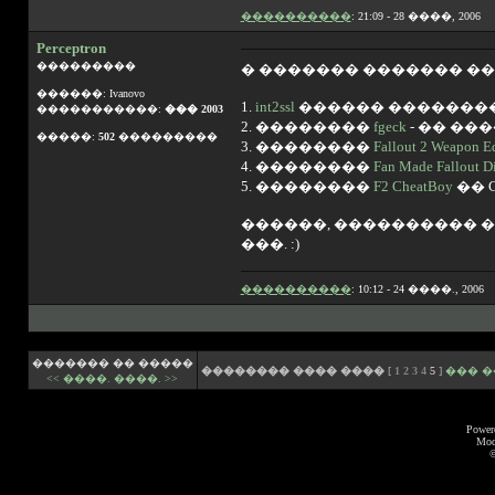
����������
: 21:09 - 28 ����, 2006
Perceptron
���������
� ������� ������� �
������: Ivanovo
1.
int2ssl
������ ���������
�����������:
��� 2003
2. ��������
fgeck
- �� ����
�����:
502
���������
3. ��������
Fallout 2 Weapon Ed
4. ��������
Fan Made Fallout Di
5. ��������
F2 CheatBoy
�� Co
������, ���������� �
���. :)
����������
: 10:12 - 24 ����., 2006
������� �� �����
�������� ���� ����
[
1
2
3
4
5
]
��� 
<< ����.
����. >>
Power
Mod
©