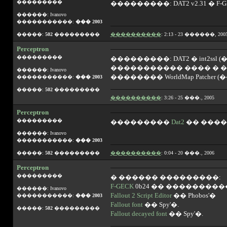
���������
���������: DAT2 v2.31 � F-GE
������: Ivanovo
�����������:
��� 2003
�����:
502
���������
����������
: 2:13 - 23 ������, 200
Perceptron
���������
���������: DAT2 � int2ss
����������� ���� � ��
������: Ivanovo
�������� WorldMap Patcher (�
�����������:
��� 2003
�����:
502
���������
����������
: 3:26 - 25 ���., 2005
Perceptron
���������
���������
Dat2
�� ������
������: Ivanovo
�����������:
��� 2003
�����:
502
���������
����������
: 0:04 - 20 ���., 2006
Perceptron
���������
� ������ ���������:
F-GECK
0b24 �� ���������
������: Ivanovo
Fallout 2 Script Editor
�� Phobos'�
�����������:
��� 2003
Fallout font
�� Spy'�.
�����:
502
���������
Fallout decayed font
�� Spy'�.