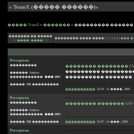
» TeamX (����� ������)«
����� TeamX
»
�������
» ��������� ������ "
������� �� �����
�������� ���� ����
[
1
2
3
4
5
]
��� 
<< ����.
����. >>
Perceptron
���������
�������� �������� GV
��������� ���������
������: Ivanovo
���������� �������.
�����������:
��� 2003
�����:
502
���������
����������
: 23:54 - 15 ����, 2005
Perceptron
���������
�������� ������� AAF
������: Ivanovo
�����������:
��� 2003
�����:
502
���������
����������
: 16:47 - 14 ���., 2005
Perceptron