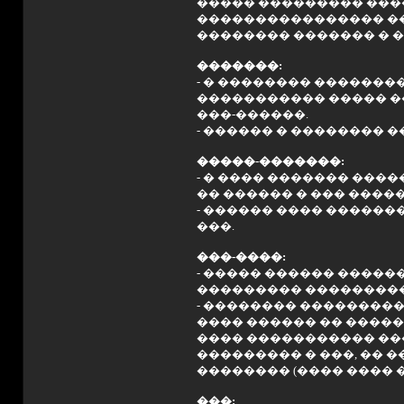
����� ��������� ����
���������������� ���
�������� ������� � �
�������:
- � �������� �������
����������� ����� �
���-������.
- ������ � �������� 
�����-�������:
- � ���� ������� ���
�� ������ � ��� �����
- ������ ���� ������
���.
���-����:
- ����� ������ �����
��������� ���������
- �������� ���������
���� ������ �� �����
���� ����������� ��
��������� � ���, �� 
�������� (���� ���� �
���: