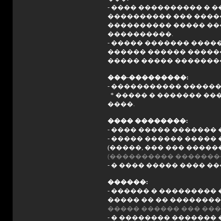
- ���� ���������� � 
���������� ��� �����
���������� ����� ��
����������.
- ����� ������� ����
������ ������ ������
����� ����� ��������
���-���������:
- ����������� ������
* ����� � ������� �
����.
���� ��������:
- ���� ����� ������� �
- ����� ������ �����
(�����, ��� ��� �����
(���������� ��������
- � ���� ����� ���� �
������:
- ������ � ��������� 
����� �� �� �������� 
����� ������ ��� ���
- � �������� ������