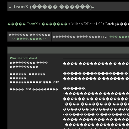
» TeamX (����� ������)«
����� TeamX
»
�������
» killap's Fallout 1.02+ Patch
������� �� �����
�������� ���� ����
[
1
2
]
��� ���
<< ����.
����. >>
Wasteland Ghost
��������� ����
���� ��������� � ����
����������
����� ����������� � �
������: ������,
������
��������� � ������ �
�����������:
���. 2002
������:
�����:
2251
���������
- ���������� �������
������ �� ����������
- ���� ������ �� ���
������� (������� ���
- �������� � �������
���� ������� �� ����
- �������� ��������