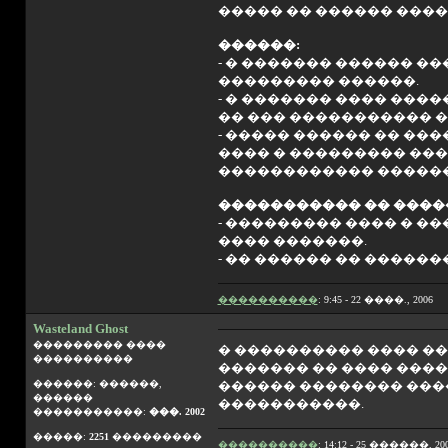
����� �� ������ ����
������:
- � ������� ������ �
��������� ������.
- � ������� ���� ���
�� ��� ����������� �
- ����� ������ �� ��
���� � ��������� ���
������������ ������
����������� �� ����
- ��������� ���� � �
���� �������.
- �� ������ �� �����
����������
: 9:45 - 22 ����., 2006
Wasteland Ghost
��������� ����
� ���������� ���� ��
����������
������� �� ���� ���
������: ������,
������ �������� ����
������
�����������.
�����������:
���. 2002
�����:
2251
���������
����������
: 14:12 - 25 ������, 20