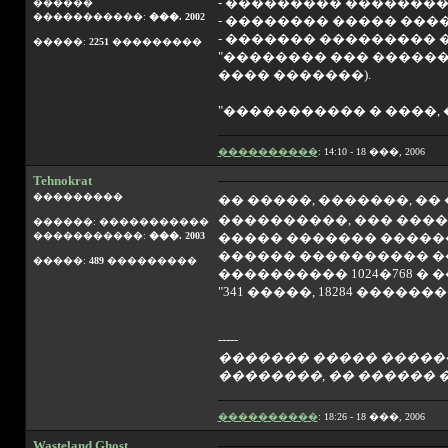
- ��������� �������
������
�����������:
���. 2002
- �������� ����� ����
- ������� ���������
�����:
2251
���������
"�������� ��� ������
���� �������).
"����������� � ����,
����������
: 14:10 - 18 ���, 2006
Tehnokrat
���������
�� �����, �������, �
����������, ��� ���
������: �����������
�����������:
���. 2003
����� ������� ������
������ ���������� ��
�����:
489
���������
���������� 1024�768 � 
"341 �����, 18284 ����
-----
������� ����� ������
��������, �� ������ 
����������
: 18:26 - 18 ���, 2006
Wasteland Ghost