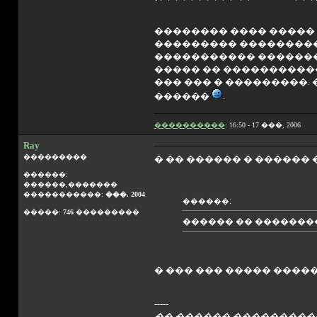
�������� ���� ����� �
��������� ���������
����������� ��������
����� �� �����������
��� ��� � ���������.
������
.
����������
: 16:50 - 17 ���, 2006
Ray
���������
� �� ������ � ������ 
������:
������,�������
�����������:
���. 2004
������:
�����:
746
���������
������ �� �������
� ��� ��� ����� ����
-----
�� ������ ����������