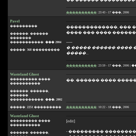
����������
: 23:43 - 17 ���, 2006
Pavel
���������
�������������, ��� ��
���� ��� ���� ������
������: ������
�������
-----
�����������:
��� 2004
� ����� ������ ���� �
�����:
368
���������
�����...
����������
: 23:59 - 17 ���, 2006 |
�
Wasteland Ghost
��������� ����
��. ������ ���� �����
����������
������: ������,
������
�����������:
���. 2002
�����:
2251
���������
����������
: 10:22 - 18 ���, 2006
Wasteland Ghost
[edit]
��������� ����
����������
- ��������� �������� 
������: ������,