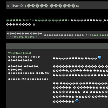
» TeamX (����� ������)«
����� TeamX
»
���� � �����
» ���������� (
�������� :))
������� �� �����
�������� ���� ����
[
1
2
]
��� ���
<< ����.
����. >>
Wasteland Ghost
��������� ����
���������� ����
.
����������
���������� ���� �� �
������: ������,
������
�����, ���� ��� ����
�����������:
���. 2002
��������������/�����
�����:
2251
���������
�� ������ ����������
������. � ������� ��
���������. �� ������
������� ����� ����
�������
.