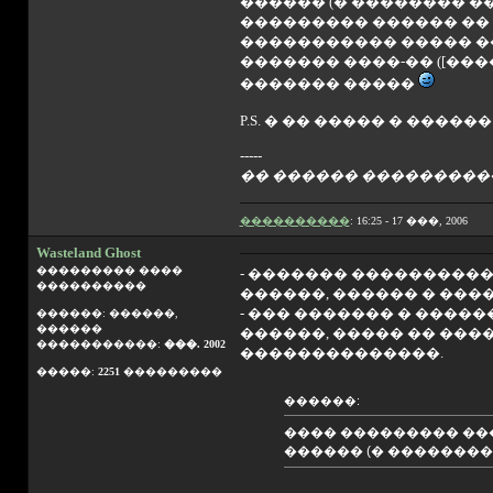
������ (� �������� ���
��������� ������ �� 
����������� ����� ��
������� ����-�� ([��
������� �����
P.S. � �� ����� � ����
-----
�� ������ ����������
����������
: 16:25 - 17 ���, 2006
Wasteland Ghost
��������� ����
- ������� ���������
����������
������, ������ � ���
- ��� ������� � ����
������: ������,
������
������, ����� �� ���
�����������:
���. 2002
��������������.
�����:
2251
���������
������:
���� ��������� ���
������ (� �������� 