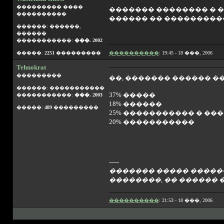
��������� ����
������� �������� � �
����������
������ �� ����������
������: ������,
������
�����������:
���. 2002
�����:
2251
���������
����������
: 19:45 - 18 ���, 2006
Tehnokrat
���������
��, ������� ������ ��
������: �����������
37% �����
�����������:
���. 2003
18% ������
�����:
489
���������
25% ����������� � ��
20% �����������
-----
������� ����� ������
��������, �� ������ 
����������
: 21:53 - 18 ���, 2006