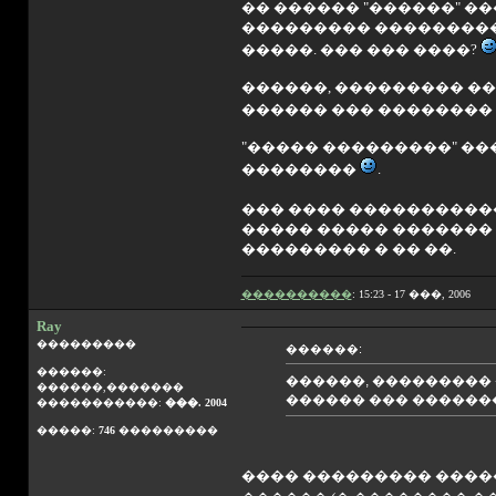
�� ������ "������" �
��������� ��������� 
�����. ��� ��� ����?
������, ��������� ��
������ ��� ��������
"����� ���������" ��
��������
.
��� ���� ����������
����� ����� �������
��������� � �� ��.
����������
: 15:23 - 17 ���, 2006
Ray
���������
������:
������:
������, ��������� 
������,�������
������ ��� ������
�����������:
���. 2004
�����:
746
���������
���� ��������� �����