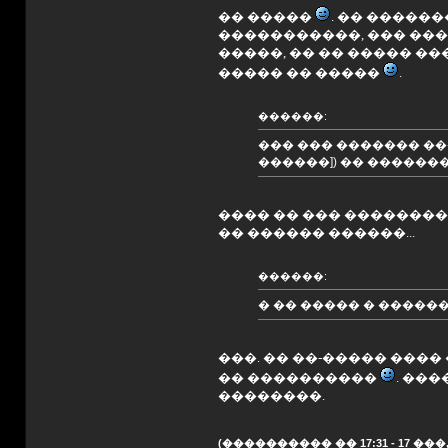
�� �����
. �� �����
�����������, ��� ����
�����, �� �� ����� �
����� �� �����
.
������:
��� ��� ������� ��
������]) �� ������
���� �� ��� ���������
�� ������ ������...
������:
� �� ����� � �����
���. �� ��-����� ����
�� ����������
. ��
��������.
(���������� �� 17:31 - 17 ���, 2