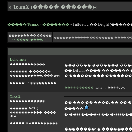
» TeamX (����� ������)«
����� TeamX
»
�������
» Fallout3d �� Delphi (���
������� �� �����
������������ �������� ���� �
<< ����.
����. >>
Lokomen
������������
������� ������� ����
�� Delphi. ���� �� ���
������: �.������
� ������ ��� ��������
�����������:
��� 2004
�����:
13
���������
����������
: 17:13 - 7 ����, 2004
YikxX
������������
�� ��� �� ����, �� ��
�����
������: NCR :)
�����������:
����.
� ��� ����� �� �����
2004
�����:
304
���������
-----
��������! � �������� 