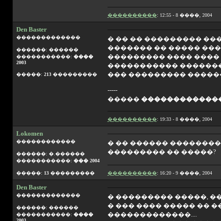
����������
: 12:55 - 8 ����, 2004
Den Baster
�������������
� �� �� ��������� ����
������� �� ����� ���
������: ������
��������� ���� ���� 
�����������:
����
2003
����������� ��������
��� ��������� �����
�����:
213
���������
-----
�����
������������
����������
: 19:33 - 8 ����, 2004
Lokomen
������������
� �� ������ ���������
��������� �� �����?
������: �.������
�����������:
��� 2004
�����:
13
���������
����������
: 16:20 - 9 ����, 2004
Den Baster
�������������
� ��������� �����, �
� ��� ���� ����� �� �
������: ������
�������������....
�����������:
����
2003