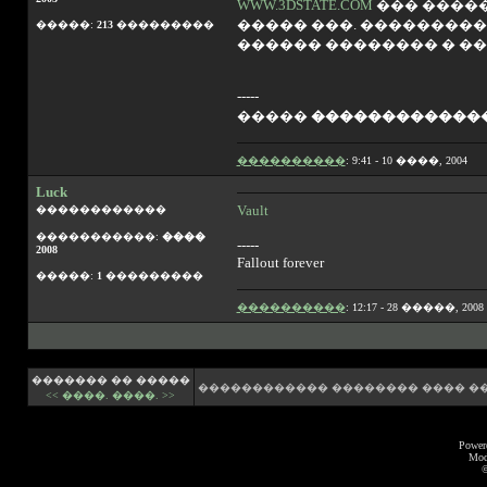
WWW.3DSTATE.COM
��� �����
����� ���. ��������
�����:
213
���������
������ �������� � ��
-----
�����
������������
����������
: 9:41 - 10 ����, 2004
Luck
Vault
������������
�����������:
����
-----
2008
Fallout forever
�����:
1
���������
����������
: 12:17 - 28 �����, 2008
������� �� �����
������������ �������� ���� �
<< ����.
����. >>
Power
Mod
©