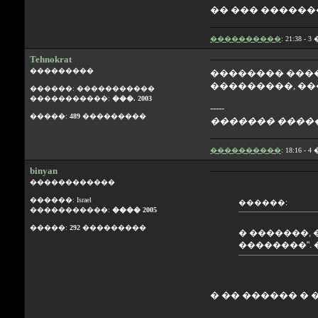
�� ��� �������
����������
: 21:38 - 
Tehnokrat
���������
�������� ������
���������, ��
������: �����������
�����������:
���. 2003
-----
�����:
489
���������
������� �����
����������
: 18:16 - 
binyan
������������
������: Israel
������:
�����������:
���� 2005
�����:
292
���������
� �������,
��������". 
� �� ������ �
-----