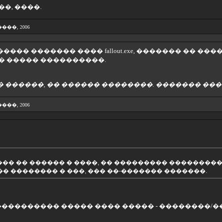
�, ����.
3 ����, 2006
�� ������� ���� fallout.exe, ������� �� ����
� ����� ����������.
 ������, �� ������ ��������. ������� ���
4 ����, 2006
 ��� �� ������ � ����, �� ��������� ��������
�� �������� � ���, ��� ��-������� �������.
 ���������� ����� ���� ����� - ��������/