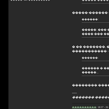
�����-������ 
������:
�����: ���
���� ��� ��
� �� �������,
����������� -
������:
������ � ��
�����...
�������� �����
-----
������� �����
����������
: 18:57 - 