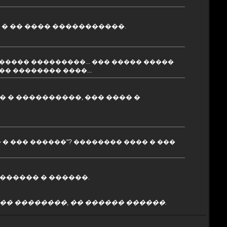
 � �� ���� �����������.
����� ���������... ��� ����� �����
�� �������� ����...
 � ����������, ��� ���� �
 � ��� ������"? �������� ���� � ���
 ������ � ������.
�� ��������, �� ������ ������.