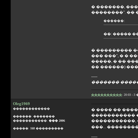
� �������, ��
��������". �� 
������:
��: ����� 
� ��������� �
��� ���", � �
�����, � �� �
�� ������) ��
-----
������� �����
����������
: 20:03 - 
Oleg1969
������������
� ���� �� ����
����������� ��
������: �������
�����������, 
�����������:
��� 2006
���... ��������
�����:
168
���������
-----