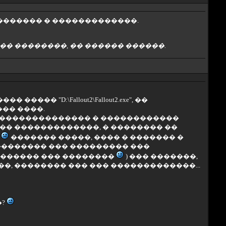
�������� � �������������.
�� ��������, �� ������ ������.
 "D:\Fallout2\Fallout2.exe", ��
��� ����.
�� �������������� � ������������
 �� �������������, � �������� ��
.
������� �����, ���� � ������� �
��������� ��� ��������� ���
������� ��� ��������
) ��� �������,
�, �������� ��� ��� �������������...
�?