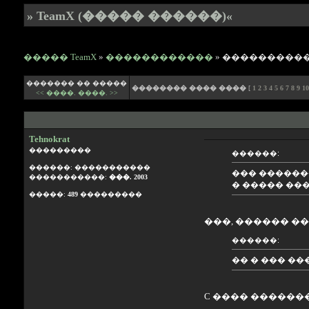
» TeamX (����� ������)«
����� TeamX
»
������������
» ����������
������� �� �����
�������� ���� ����
[
1
2
3
4
5
6
7
8
9
10
<< ����.
����. >>
Tehnokrat
���������
������:
������: �����������
��� ������
�����������:
���. 2003
� ����� ��
�����:
489
���������
���, ������ �
������:
�� � ��� �
C ���� ������