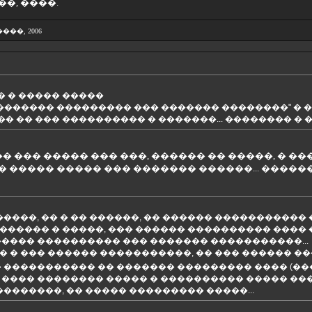
�, ����.
2 ����, 2006
 � ����� �����
������ ��������� ��� ������� ��������" � ���� �����
 �� ��� ���������� � �������... �������� � �
��� ����� ��� ���, ������ �� �����, � ���
 ����� ����� ��� ������� ������... ������
������, �� � �� ������, �� ������ ���������
������ � �����, ��� ������ ���������� ���� 
����� ���������� ��� ������� �����������... 
� � ��� ������ �����������, �� ��� ������ �
� ����������� �� ������� ��������� ���� (�
 ���� �������� ����� � ���������� ����� ���
��������, �� ����� ��������� �����...