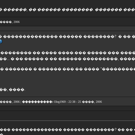
 ������, �� ������ ��������. ������� ���
25 ����, 2006
 �������������� ������ ��������? � �� �
��������� �� ���� ����.��� ����� ��� ����
�... � �� ����� � �� ������ ���������, ���
� ������� � ������ ��� �� ���� "���������
�, ����.
25 ����, 2006 |
����������:
Oleg1969 - 22:38 - 25 ����, 2006
��� �������������� ������ ��������? �� �� 
...