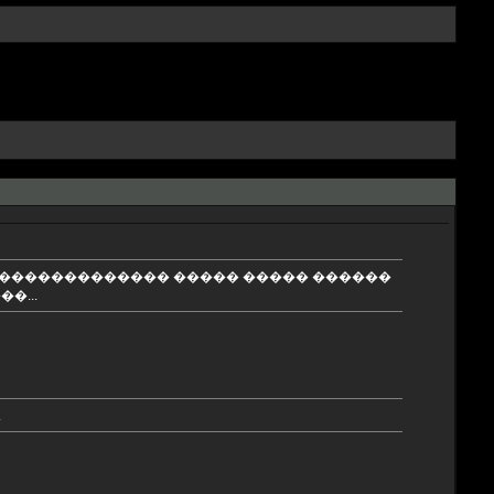
� ������������� ����� ����� ������
�...
.