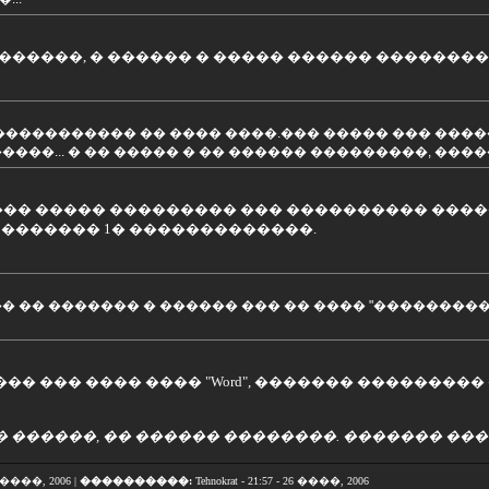
������, � ������ � ����� ������ ��������
 ����������� �� ���� ����.��� ����� ��� ����
����... � �� ����� � �� ������ ���������, ����
 ��� ����� ��������� ��� ���������� �����
 ������� 1� �������������.
� �� ������� � ������ ��� �� ���� "���������
� ��� ���� ���� "Word", ������� ���������
 ������, �� ������ ��������. ������� ���
26 ����, 2006 |
����������:
Tehnokrat - 21:57 - 26 ����, 2006