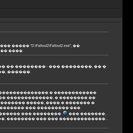
 "D:\Fallout2\Fallout2.exe", ��
�� ����.
� �� �������� - ��� ��������, �� �
�, ������.
�� �������������� � ������������
�� �������������, � �������� ��
������� �����, ���� � ������� �
�������� ��� ��������� ���
������� ��� ��������
��� �������,
�, �������� ��� ��� �������������...