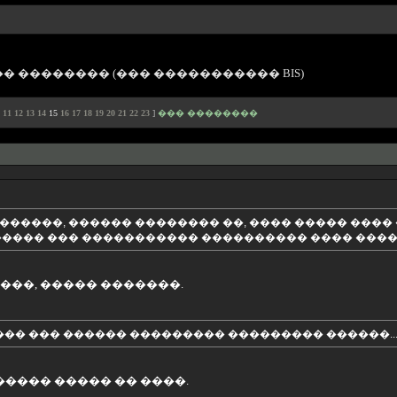
� �������� (��� ����������� BIS)
11
12
13
14
15
16
17
18
19
20
21
22
23
]
��� ��������
������, ������ �������� ��, ���� ����� ���
����� ��� ����������� ���������� ���� �����
����, ����� �������.
���� ��� ������ ��������� ��������� ������..
����� ����� �� ����.