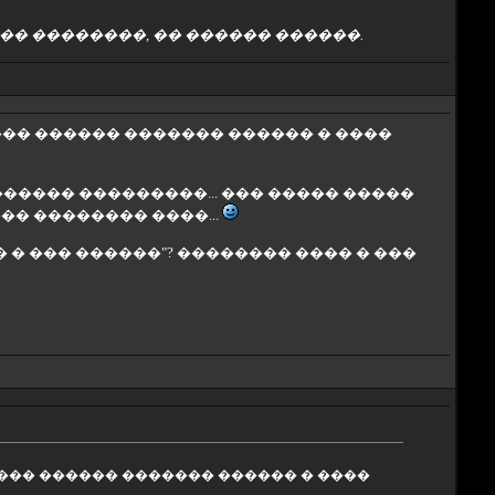
�� ��������, �� ������ ������.
�� ������ ������� ������ � ����
����� ���������... ��� ����� �����
��� �������� ����...
 � ��� ������"? �������� ���� � ���
��� ������ ������� ������ � ����