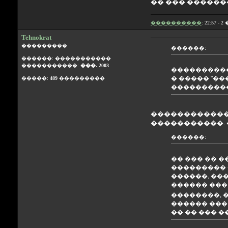
�� ��� �������
����������
: 22:57 - 
Tehnokrat
���������
������:
������: �����������
�����������:
���. 2003
����������
� ����� "���
�����:
489
���������
�����������
������������� 
�����������. �
������:
�� ��� �� 
��������� 
������, ��
������ ���
��������, 
������ ���
�� �� ��� �