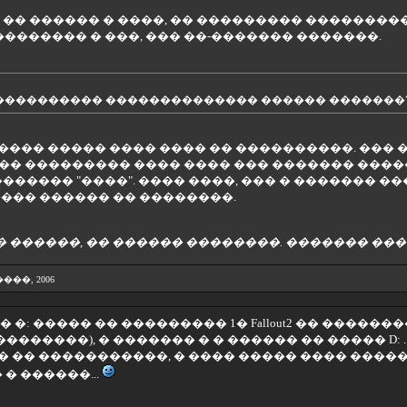
� �� ������ � ����, �� ��������� �������
�������� � ���, ��� ��-������� �������.
����������� �������������� ������ �������
���� ����� ���� ���� �� ����������. ��� ��
 ���� ��������� ���� ���� ��� ������� ���
�������� "����". ���� ����, ��� � ������� 
���� ������ �� ��������.
 ������, �� ������ ��������. ������� ���
3 ����, 2006
� �: ����� �� ��������� 1� Fallout2 �� �����
������), � ������� � � ������ �� ����� D: ..
� �� �����������, � ���� ����� ���� �����
 � ������...