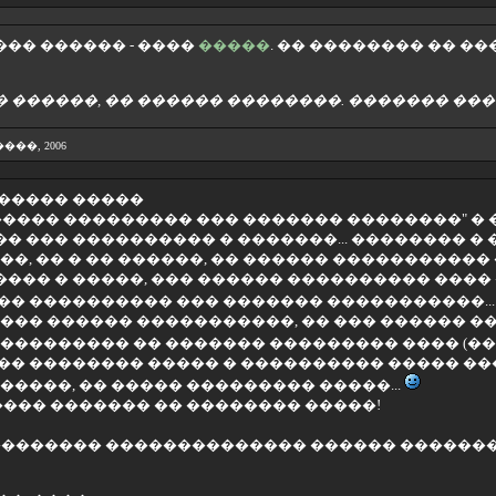
�� ������ - ����
�����
. �� �������� �� �
 ������, �� ������ ��������. ������� ���
2 ����, 2006
 ����� �����
�� ��������� ��� ������� ��������" � ���� �����
� ��� ���������� � �������... �������� � 
���, �� � �� ������, �� ������ ���������
��� � �����, ��� ������ ���������� ����
�� ���������� ��� ������� �����������..
 ��� ������ �����������, �� ��� ������ 
���������� �� ������� ��������� ���� (�
�� �������� ����� � ���������� ����� ���
�����, �� ����� ��������� �����...
 ���� ������� �� �������� �����!
��������� �������������� ������ ������