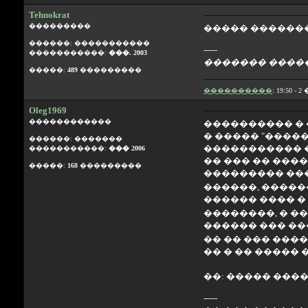
Tehnokrat
���������
����� �������
������: �����������
-----
�����������:
���. 2003
������� �����
�����:
489
���������
����������
: 19:50 - 
Oleg1969
������������
���������� �
� ����� "�������
������: �������
����������� �
�����������:
��� 2006
�� ��� �� ���
�����:
168
���������
��������� ���
������, �����
������ ���� �
��������, � �
������ ��� ��
�� �� ��� ����
�� � �� �����
��: ����� ��
-----