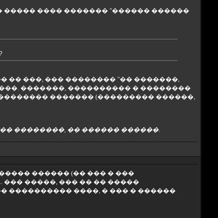
�� ����� ���� ������� "������ ������
?
 �� ���, ��� �������� "�� �������,
����. �������, ���������� � ��������
���������� ������� (��������� ������,
�� ��������, �� ������ ������.
������� ������ (�� ��� � ���
. ��� �����, ��� �� �� �����
� ���������� ����, � ��� � ������