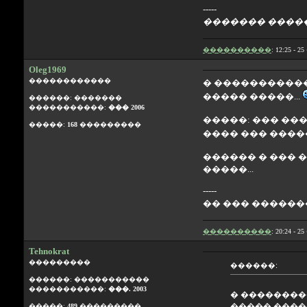
-----
������� �����
����������
: 12:25 - 
Oleg1969
������������
� �����������
����� �����...
������: �������
�����������:
��� 2006
�����: ��� ��
�����:
168
���������
���� ��� �����
������ � ��� �
�����...
-----
�� ��� �������
����������
: 20:24 - 
Tehnokrat
���������
������:
������: �����������
�����������:
���. 2003
� ��������
����� �����
�����:
489
���������