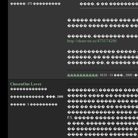
����, � �� ��������
�����:
175
���������
� ���� ��� ���� ��� 
����� ����� ����� �
������, �������� ���
http://share-nn.ru/475174296
������������ ����� �
������, �� �� ������
������� ��, � ����� �
����������
: 18:53 - 13 ���., 2008 |
�
ChosenOne Lover
������������
�������)) ������ ���
����� ���� �� ������ 
�����������:
���. 2008
������� ����� ��� ��
�����:
5
���������
��� �� ���� �� ������)) 
������������ ���� ��
P.S. ����� ����� �����
� ���, ����� �� ����
�� ��������� ����� �
���� ������ ������� 