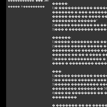
�����������:
���. 2007
�����:
�����:
9
���������
1)� ����������� �����
������� � ��� �������
����� ���� �� ���� �
�������� ������"
2)����� ������� �� �
3)��� � �������� ���
������:
1)����� ������� �� �
2)����� ����� ����� 
������� �� ������ �� 
������ �� �� � ���� �
3)���� ����������� �
���� � �������� ���
���:
1)����� ������� ���
2)�� ����� ������ ��
3)����� ��������� ��
�������� ������ �� 50
4)��� �� �������� ��
��������
� ������� �� �� ����