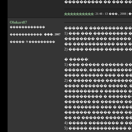
���������� �� ��� ��
����������
: 21:48 - 13 ���., 2008 |
�
Olukart87
������������
����� � ��������� �
1) ��� ��� ���������
�����������:
���. 2007
�������� ��� ������ 
�����:
9
���������
�� ����������� ��� �
2) ���� ����� ����� 
� �����:
1) ��� ����� ������ �
������, ���� �������
���� ������ ��� �� 
2) � ����� ��� �����
���� ������� �����, �
��������� � ������ �
���������� � ��������
������� �� ������ ��
�� ������� ��� � ���
������� ����� ��� ��
�� �� ������ ����� ��
4) ����� �������� � 
5) ����� ���������� 