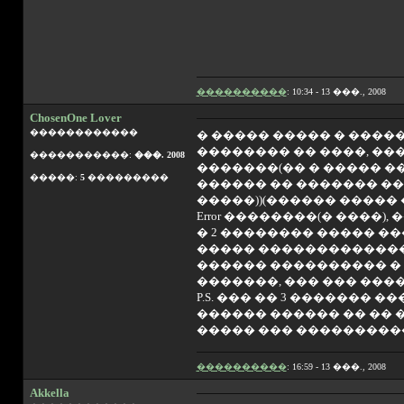
����������
: 10:34 - 13 ���., 2008
ChosenOne Lover
������������
� ����� ����� � �����
�������� �� ����, ���
�����������:
���. 2008
�������(�� � ����� �
�����:
5
���������
������ �� ������� ��
�����))(������ ����� 
Error ��������(� ����)
� 2 �������� ����� ��
����� ��������������
������ ���������� � �
�������, ��� ��� ����
P.S. ��� �� 3 ������� 
������ ������ �� �� 
����� ��� ����������
����������
: 16:59 - 13 ���., 2008
Akkella