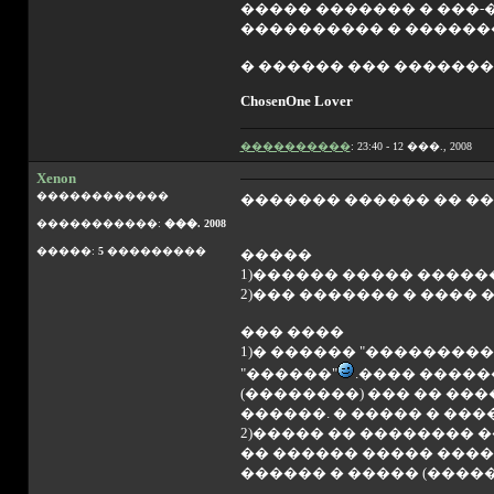
����� ������� � ���-
���������� � �������
� ������ ��� �������
ChosenOne Lover
����������
: 23:40 - 12 ���., 2008
Xenon
������������
������� ������ �� ���
�����������:
���. 2008
�����:
5
���������
�����
1)������ ����� �����
2)��� ������� � ���� 
��� ����
1)� ������ "��������
"������"
.���� �����
(��������) ��� �� ���
������. � ����� � ��
2)����� �� �������� 
�� ������ ����� ����
������ � ����� (�����