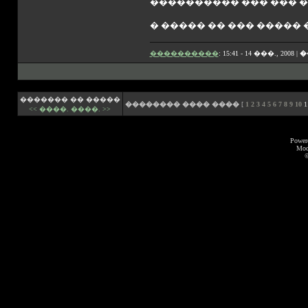
���������� ��� ��� �
� ����� �� ��� �����
����������
: 15:41 - 14 ���., 2008 |
�
������� �� �����
�������� ���� ����
[
1
2
3
4
5
6
7
8
9
10
1
<< ����.
����. >>
Power
Mod
©