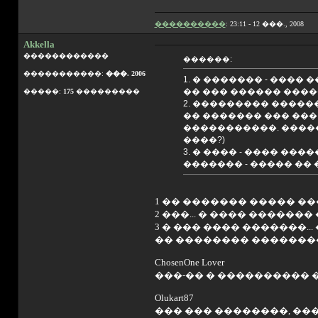
����������
: 23:11 - 12 ���., 2008
Akkella
������������
������:
�����������:
���. 2006
1. � ������� - ���
�� ��� ������ ����
�����:
175
���������
2. ��������� �����
�� ������� ��� ���
�����������. �����
����?)
3. � ���� - ���� ��
������� - ����� �� 
1 �� ������� ����� ��
2 ���... � ���� �������
3 � ��� ���� �������... �
�� �������� ��������.
ChosenOne Lover
���-�� � ���������� �
Olukart87
��� ��� ��������, ���