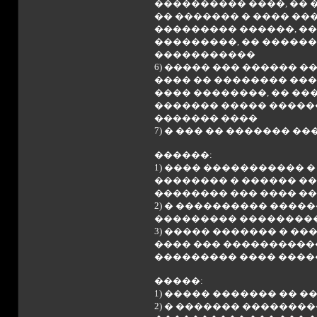
���������� ����, ��
�� ������� � ���� ��
��������� ������, ���
���������, �� ������
�����������
6) ����� ��� ������ �
���� �� �������� ���
���� ��������, �� ��
������� ����� ������
������� ����
7) � ��� �� ������� 
������:
1) ���� ����������� 
�������� � ������ ��
�������� ��� ���� �
2) � ���������� �����
��������� ���������
3) ����� ������� � �
���� ��� �����������
��������� ���� ������
�����:
1) ����� ������� �� 
2) � ������� �������