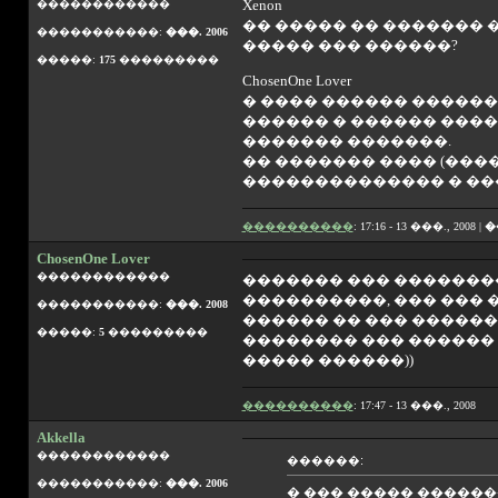
Xenon
������������
�� ����� �� ������� 
�����������:
���. 2006
����� ��� ������?
�����:
175
���������
ChosenOne Lover
� ���� ������ ������
������ � ������ ����
������� �������.
�� ������� ���� (���
�������������� � ��
����������
: 17:16 - 13 ���., 2008 |
�
ChosenOne Lover
������������
������� ��� ��������
����������, ��� ��� �
�����������:
���. 2008
������ �� ��� �������
�����:
5
���������
�������� ��� ������ 
����� ������))
����������
: 17:47 - 13 ���., 2008
Akkella
������������
������:
�����������:
���. 2006
� ��� ����� �����