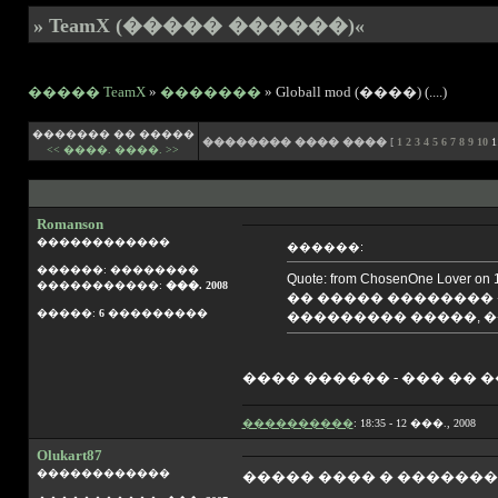
» TeamX (����� ������)«
����� TeamX
»
�������
» Globall mod (����) (....)
������� �� �����
�������� ���� ����
[
1
2
3
4
5
6
7
8
9
10
1
<< ����.
����. >>
Romanson
������������
������:
������: ��������
Quote: from ChosenOne Lover on 
�����������:
���. 2008
�� ����� �������� 
�����:
6
���������
��������� �����, 
���� ������ - ��� �� 
����������
: 18:35 - 12 ���., 2008
Olukart87
������������
����� ���� � �������