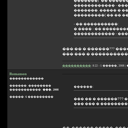
�������) "�� ������ 
������������ - ����
�������. ����� � 
���������( �� �� ��
- �� ����������:
� ���� - �� �������
������������ - ���
��� �� � ������??? ��
��� ��� � ����������
����������
: 8:22 - 1 �����, 2008 |
Romanson
������������
������: ��������
������:
�����������:
���. 2008
�����:
6
���������
��� �� � ������???
��� ��� � ��������
��, ������ �����, ���