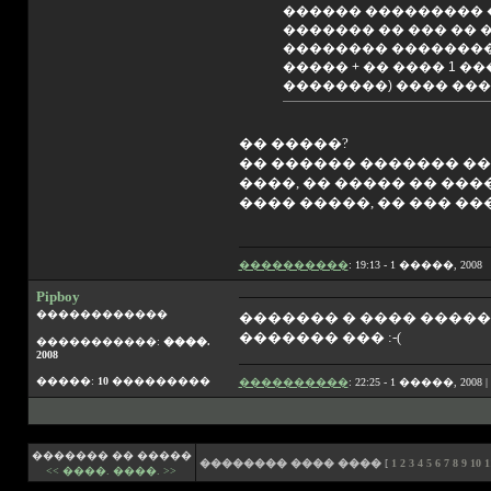
������ ��������� 
������� �� ��� �� 
�������� ��������
����� + �� ���� 1 
��������) ���� ���
�� �����?
�� ������ ������� �
����, �� ����� �� �����
���� �����, �� ��� ��
����������
: 19:13 - 1 �����, 2008
Pipboy
������������
������� � ���� �����
������� ��� :-(
�����������:
����.
2008
�����:
10
���������
����������
: 22:25 - 1 �����, 2008 |
������� �� �����
�������� ���� ����
[
1
2
3
4
5
6
7
8
9
10
1
<< ����.
����. >>