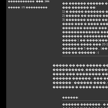
�����������:
���. 2006
�� ������ ������ �
��� ������ ��:
�����:
175
���������
1) � ����� �������
2) ����� �� ����� �
3) ������� ����� ��
���� ��� � ���� ���
������� ����� ��� 2
������������� ���
������� ����������
����� 1 �� ����(���
������ ���� ��� 20
����� �� 5 ����... (
��� �� ������ :-)
����� �� ��� �����-��
����������, �������
���� ��� �������� ��
������ ������ - ��� �
������ - ������ ����
������� � ���� ������
������:
������ ������� - �